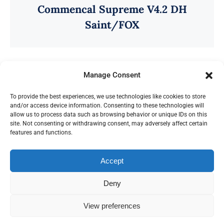
Commencal Supreme V4.2 DH
Saint/FOX
Manage Consent
To provide the best experiences, we use technologies like cookies to store
and/or access device information. Consenting to these technologies will
allow us to process data such as browsing behavior or unique IDs on this
site. Not consenting or withdrawing consent, may adversely affect certain
features and functions.
Az oldalon található képek a Budapest Kerékpár
tulajdona.
Accept
© Copyright 2012 - 2026 | Avada Theme by
ThemeFusion
| All Rights Reserved | Powered by
Deny
WordPress
View preferences