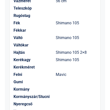
Vázméret
56 cm
Teleszkóp
Rugóstag
Fék
Shimano 105
Fékkar
Váltó
Shimano 105
Váltókar
Hajtás
Shimano 105 2×8
Kerékagy
Shimano 105
Kerékméret
Felni
Mavic
Gumi
Kormány
Kormányszár/Stucni
Nyeregcső