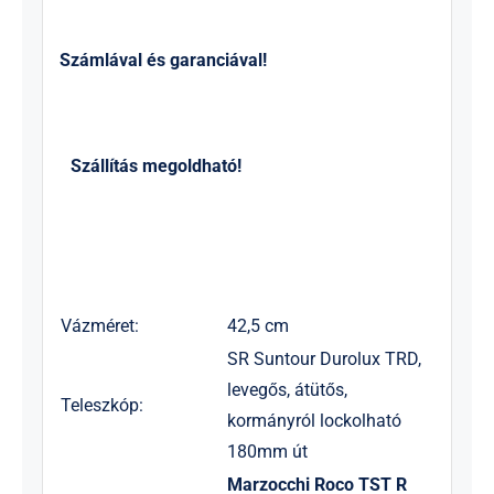
Számlával és garanciával!
Szállítás megoldható!
Vázméret:
42,5 cm
SR Suntour Durolux TRD,
levegős, átütős,
Teleszkóp:
kormányról lockolható
180mm út
Marzocchi Roco TST R