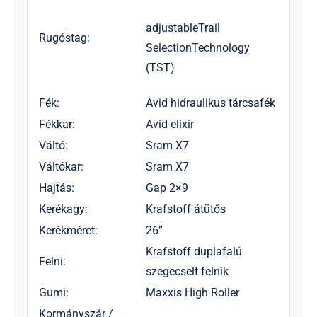
adjustableTrail
Rugóstag:
SelectionTechnology
(TST)
Fék:
Avid hidraulikus tárcsafék
Fékkar:
Avid elixir
Váltó:
Sram X7
Váltókar:
Sram X7
Hajtás:
Gap 2×9
Kerékagy:
Krafstoff átütős
Kerékméret:
26”
Krafstoff duplafalú
Felni:
szegecselt felnik
Gumi:
Maxxis High Roller
Kormányszár /