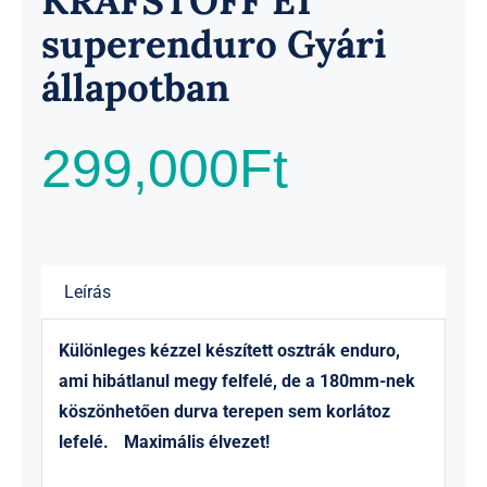
KRAFSTOFF E1
superenduro Gyári
állapotban
299,000
Ft
Leírás
Különleges kézzel készített osztrák enduro,
ami hibátlanul megy felfelé, de a 180mm-nek
köszönhetően durva terepen sem korlátoz
lefelé. Maximális élvezet!