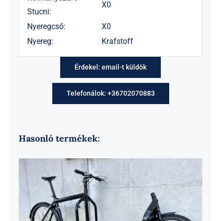
X0
Stucni:
Nyeregcső:
X0
Nyereg:
Krafstoff
Érdekel: email-t küldök
Telefonálok: +36702070883
Hasonló termékek: