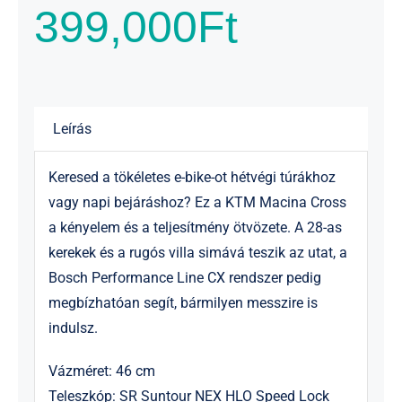
399,000
Ft
Leírás
Keresed a tökéletes e-bike-ot hétvégi túrákhoz
vagy napi bejáráshoz? Ez a KTM Macina Cross
a kényelem és a teljesítmény ötvözete. A 28-as
kerekek és a rugós villa simává teszik az utat, a
Bosch Performance Line CX rendszer pedig
megbízhatóan segít, bármilyen messzire is
indulsz.
Vázméret: 46 cm
Teleszkóp: SR Suntour NEX HLO Speed Lock