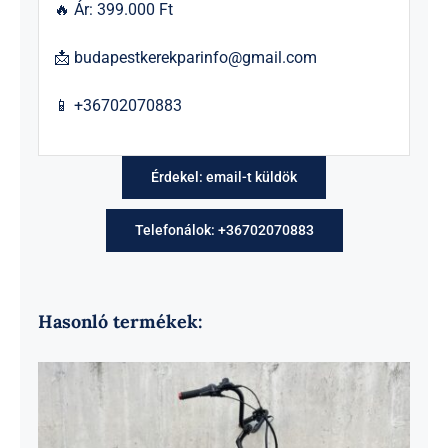
🔥 Ár: 399.000 Ft
📩
budapestkerekparinfo@gmail.com
📱 +36702070883
Érdekel: email-t küldök
Telefonálok: +36702070883
Hasonló termékek: