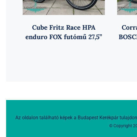
Cube Fritz Race HPA
Corr
enduro FOX futómű 27,5”
BOSCH
Az oldalon található képek a Budapest Kerékpár tulajdon
© Copyright 2