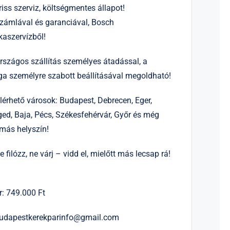
riss szerviz, költségmentes állapot!
zámlával és garanciával, Bosch
aszervízből!
rszágos szállítás személyes átadással, a
ga személyre szabott beállításával megoldható!
lérhető városok: Budapest, Debrecen, Eger,
ed, Baja, Pécs, Székesfehérvár, Győr és még
más helyszín!
e filózz, ne várj – vidd el, mielőtt más lecsap rá!
r: 749.000 Ft
udapestkerekparinfo@gmail.com