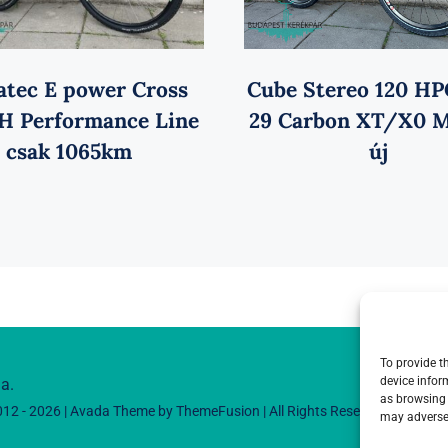
atec E power Cross
Cube Stereo 120 HP
 Performance Line
29 Carbon XT/X0 M
csak 1065km
új
To provide t
device infor
a.
as browsing 
012 - 2026 | Avada Theme by
ThemeFusion
| All Rights Reserved | Powere
may adversel