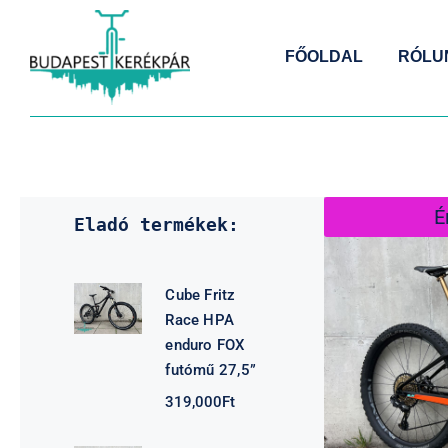
Kihagyás
FŐOLDAL
RÓLU
É
Eladó termékek:
Cube Fritz
Race HPA
enduro FOX
futómű 27,5”
319,000
Ft