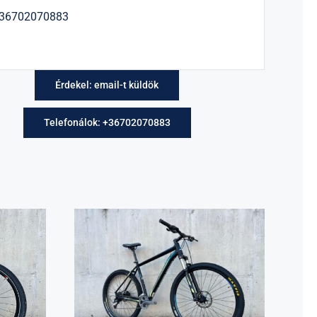
+36702070883
Érdekel: email-t küldök
Telefonálok: +36702070883