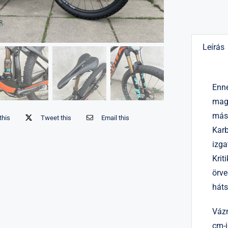
Leírás
Enné
maga
mász
this
Tweet this
Email this
Karb
izga
Krit
örve
háts
Vázm
cm-i