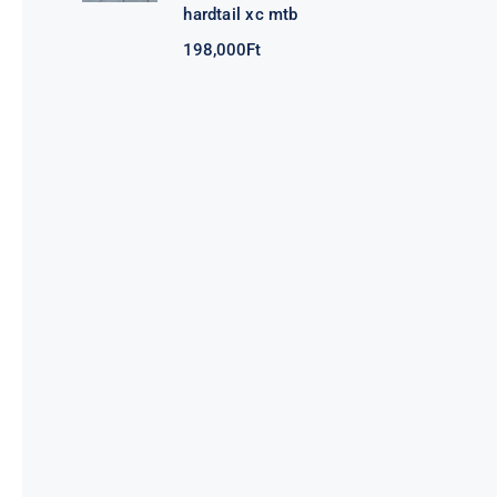
hardtail xc mtb
198,000
Ft