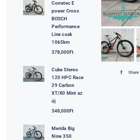
Corratec E
power Cross
BOSCH
Performance
Line csak
1065km
378,000
Ft
Cube Stereo
Share 
120 HPC Race
29 Carbon
XT/X0 Mint az
új
348,000
Ft
Merida Big
Nine 350