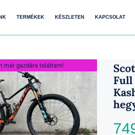
NK
TERMÉKEK
KÉSZLETEN
KAPCSOLAT
Sco
n már gazdára találtam!
Full
Kas
heg
74