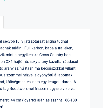
l sexybb fully játszótársat aligha tudnál
dnak találni. Full karbon, baba a traileken,
ik mint a hegyikecske Cross Country-ban.
on XX1 hajtómű, sexy arany kazetta, ráadásul
tó arany színű Kashima becsúszókkal villant.
ikus szemmel nézve is gyönyörű állapotnak
nd, költségmentes, nem egy lerúgott darab. A
ó tag Boostworx-nél frissen nagyszervízelve.
éret: 44 cm ( gyártói ajánlás szerint 168-180
g)