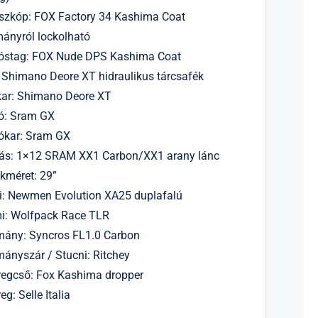
szkóp: FOX Factory 34 Kashima Coat
ányról lockolható
óstag: FOX Nude DPS Kashima Coat
 Shimano Deore XT hidraulikus tárcsafék
kar: Shimano Deore XT
ó: Sram GX
ókar: Sram GX
tás: 1×12 SRAM XX1 Carbon/XX1 arany lánc
kméret: 29”
i: Newmen Evolution XA25 duplafalú
i: Wolfpack Race TLR
mány: Syncros FL1.0 Carbon
ányszár / Stucni: Ritchey
egcső: Fox Kashima dropper
eg: Selle Italia