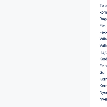
Tele
korm
Rug
Fék:
Fék
Vált
Vált
Haj
Keré
Feln
Gum
Kor
Korm
Nyer
Nyer