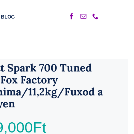
BLOG
tt Spark 700 Tuned
 Fox Factory
hima/11,2kg/Fuxod a
yen
9,000
Ft