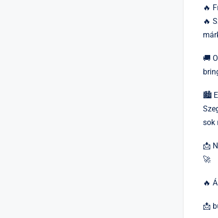
🔥 F
🔥 S
márk
🚚 O
brin
🏙 E
Szeg
sok 
📩 N
🚀
🔥 Á
📩
b