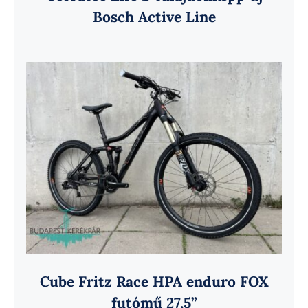
Bosch Active Line
Cube Fritz Race HPA enduro FOX
futómű 27,5”