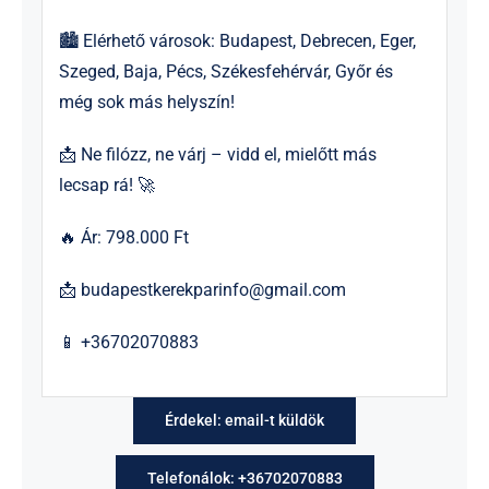
🏙 Elérhető városok: Budapest, Debrecen, Eger,
Szeged, Baja, Pécs, Székesfehérvár, Győr és
még sok más helyszín!
📩 Ne filózz, ne várj – vidd el, mielőtt más
lecsap rá! 🚀
🔥 Ár: 798.000 Ft
📩
budapestkerekparinfo@gmail.com
📱 +36702070883
Érdekel: email-t küldök
Telefonálok: +36702070883