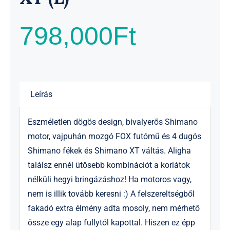
798,000
Ft
Leírás
Eszméletlen dögös design, bivalyerős Shimano
motor, vajpuhán mozgó FOX futómű és 4 dugós
Shimano fékek és Shimano XT váltás. Aligha
találsz ennél ütősebb kombinációt a korlátok
nélküli hegyi bringázáshoz! Ha motoros vagy,
nem is illik tovább keresni :) A felszereltségből
fakadó extra élmény adta mosoly, nem mérhető
össze egy alap fullytól kapottal. Hiszen ez épp