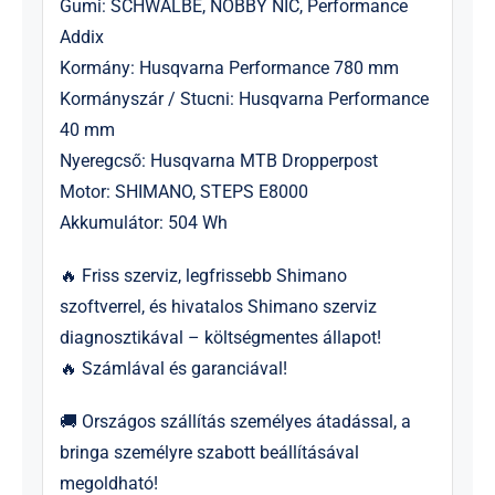
Gumi: SCHWALBE, NOBBY NIC, Performance
Addix
Kormány: Husqvarna Performance 780 mm
Kormányszár / Stucni: Husqvarna Performance
40 mm
Nyeregcső: Husqvarna MTB Dropperpost
Motor: SHIMANO, STEPS E8000
Akkumulátor: 504 Wh
🔥 Friss szerviz, legfrissebb Shimano
szoftverrel, és hivatalos Shimano szerviz
diagnosztikával – költségmentes állapot!
🔥 Számlával és garanciával!
🚚 Országos szállítás személyes átadással, a
bringa személyre szabott beállításával
megoldható!