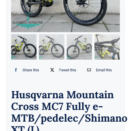
Share this
Tweet this
Email this
Husqvarna Mountain
Cross MC7 Fully e-
MTB/pedelec/Shimano
XT (L)