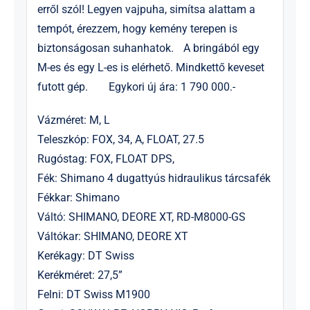
erről szól! Legyen vajpuha, simítsa alattam a
tempót, érezzem, hogy kemény terepen is
biztonságosan suhanhatok. A bringából egy
M-es és egy L-es is elérhető. Mindkettő keveset
futott gép. Egykori új ára: 1 790 000.-
Vázméret: M, L
Teleszkóp: FOX, 34, A, FLOAT, 27.5
Rugóstag: FOX, FLOAT DPS,
Fék: Shimano 4 dugattyús hidraulikus tárcsafék
Fékkar: Shimano
Váltó: SHIMANO, DEORE XT, RD-M8000-GS
Váltókar: SHIMANO, DEORE XT
Kerékagy: DT Swiss
Kerékméret: 27,5”
Felni: DT Swiss M1900