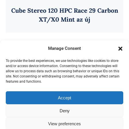
Cube Stereo 120 HPC Race 29 Carbon
XT/X0 Mint az új
Manage Consent
To provide the best experiences, we use technologies like cookies to store
and/or access device information. Consenting to these technologies will
allow us to process data such as browsing behavior or unique IDs on this
site. Not consenting or withdrawing consent, may adversely affect certain
features and functions.
Az oldalon található képek a Budapest Kerékpár
tulajdona.
Accept
© Copyright 2012 - 2026 | Avada Theme by
ThemeFusion
| All Rights Reserved | Powered by
Deny
WordPress
View preferences