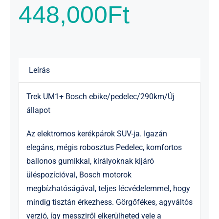
448,000
Ft
Leírás
Trek UM1+ Bosch ebike/pedelec/290km/Új
állapot
Az elektromos kerékpárok SUV-ja. Igazán
elegáns, mégis robosztus Pedelec, komfortos
ballonos gumikkal, királyoknak kijáró
üléspozícióval, Bosch motorok
megbízhatóságával, teljes lécvédelemmel, hogy
mindig tisztán érkezhess. Görgőfékes, agyváltós
verzió, így messziről elkerülheted vele a