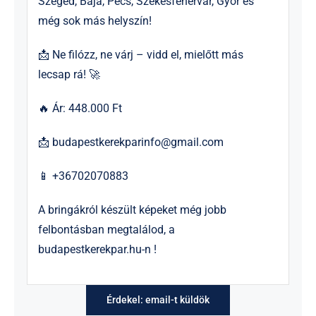
Szeged, Baja, Pécs, Székesfehérvár, Győr és
még sok más helyszín!
📩 Ne filózz, ne várj – vidd el, mielőtt más
lecsap rá! 🚀
🔥 Ár: 448.000 Ft
📩
budapestkerekparinfo@gmail.com
📱 +36702070883
A bringákról készült képeket még jobb
felbontásban megtalálod, a
budapestkerekpar.hu-n !
Érdekel: email-t küldök