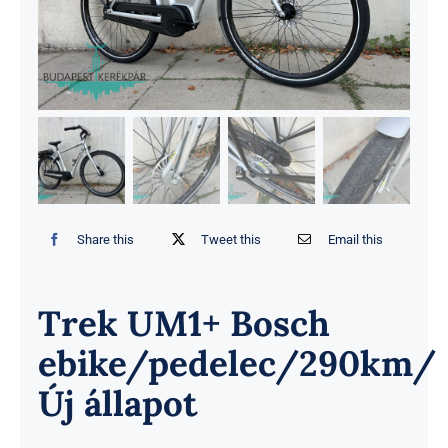
Share this
Tweet this
Email this
Trek UM1+ Bosch
ebike/pedelec/290km/
Új állapot