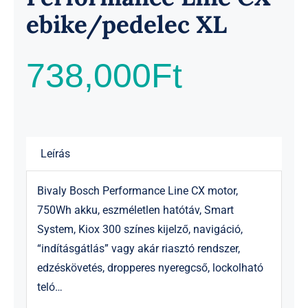
ebike/pedelec XL
738,000
Ft
Leírás
Bivaly Bosch Performance Line CX motor,
750Wh akku, eszméletlen hatótáv, Smart
System, Kiox 300 színes kijelző, navigáció,
“indításgátlás” vagy akár riasztó rendszer,
edzéskövetés, dropperes nyeregcső, lockolható
teló…