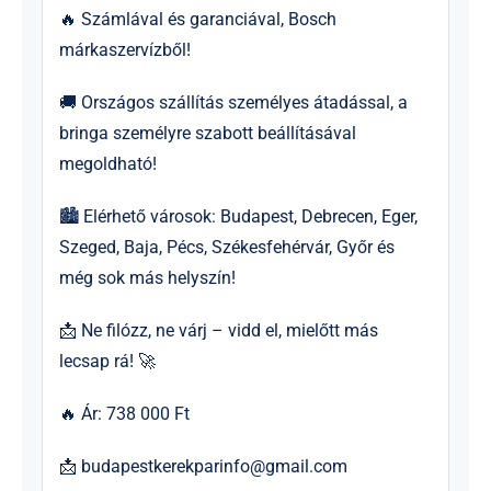
🔥 Számlával és garanciával, Bosch
márkaszervízből!
🚚 Országos szállítás személyes átadással, a
bringa személyre szabott beállításával
megoldható!
🏙 Elérhető városok: Budapest, Debrecen, Eger,
Szeged, Baja, Pécs, Székesfehérvár, Győr és
még sok más helyszín!
📩 Ne filózz, ne várj – vidd el, mielőtt más
lecsap rá! 🚀
🔥 Ár: 738 000 Ft
📩
budapestkerekparinfo@gmail.com