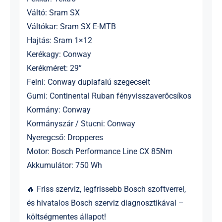
Váltó: Sram SX
Váltókar: Sram SX E-MTB
Hajtás: Sram 1×12
Kerékagy: Conway
Kerékméret: 29”
Felni: Conway duplafalú szegecselt
Gumi: Continental Ruban fényvisszaverőcsíkos
Kormány: Conway
Kormányszár / Stucni: Conway
Nyeregcső: Dropperes
Motor: Bosch Performance Line CX 85Nm
Akkumulátor: 750 Wh
🔥 Friss szerviz, legfrissebb Bosch szoftverrel,
és hivatalos Bosch szerviz diagnosztikával –
költségmentes állapot!