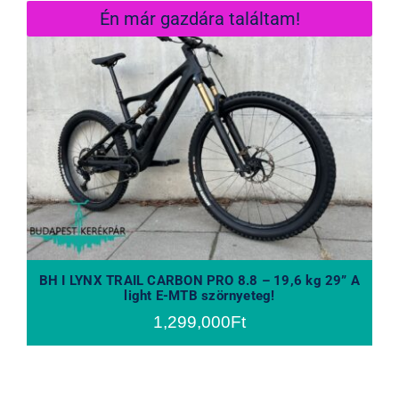
Én már gazdára találtam!
BH I LYNX TRAIL CARBON PRO 8.8 –
19,6 kg 29” A light E-MTB szörnyeteg!
BH I LYNX TRAIL CARBON PRO 8.8 – 19,6 kg 29” A
light E-MTB szörnyeteg!
1,299,000
Ft