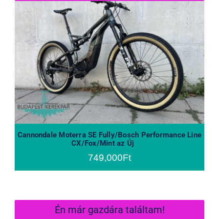
Cannondale Moterra SE Fully/Bosch
Performance Line CX/Fox/Mint az
Új
Cannondale Moterra SE Fully/Bosch Performance Line
CX/Fox/Mint az Új
749,000
Ft
Én már gazdára találtam!