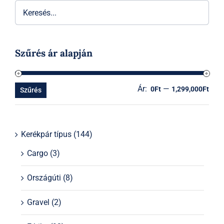
Szűrés ár alapján
Ár:
—
Min
Ma
0Ft
1,299,000Ft
Szűrés
ár
ár
Kerékpár típus
(144)
Cargo
(3)
Országúti
(8)
Gravel
(2)