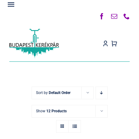
Kihagyás
Toggle
Navigation
Főoldal
Rólunk
Termékek
Készleten
Kapcsolat
Sort by
Default Order
Blog
Show
12 Products