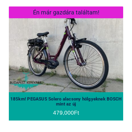
Én már gazdára találtam!
185km! PEGASUS Solero alacsony
hölgyeknek BOSCH mint az új
185km! PEGASUS Solero alacsony hölgyeknek BOSCH
mint az új
479,000
Ft