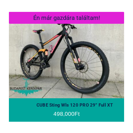
Én már gazdára találtam!
CUBE Sting Wls 120 PRO 29”
Full XT
CUBE Sting Wls 120 PRO 29” Full XT
498,000
Ft