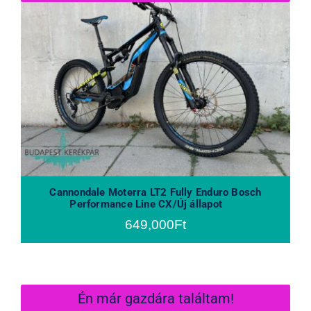
Cannondale Moterra LT2 Fully
Enduro Bosch Performance Line CX/
Új állapot
Cannondale Moterra LT2 Fully Enduro Bosch
Performance Line CX/Új állapot
649,000
Ft
Én már gazdára találtam!