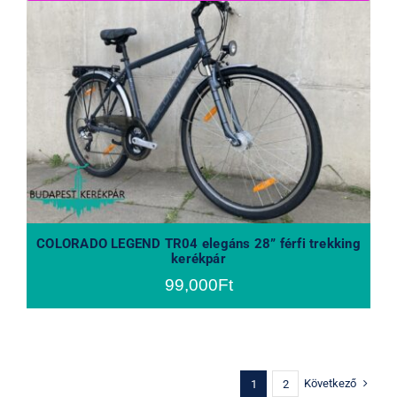
COLORADO LEGEND TR04 elegáns
28” férfi trekking kerékpár
COLORADO LEGEND TR04 elegáns 28” férfi trekking
kerékpár
99,000
Ft
Következő
1
2