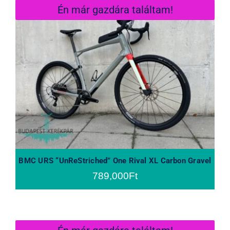
Én már gazdára találtam!
BMC URS “UnReStriched” One Rival
XL Carbon Gravel
BMC URS “UnReStriched” One Rival XL Carbon Gravel
789,000
Ft