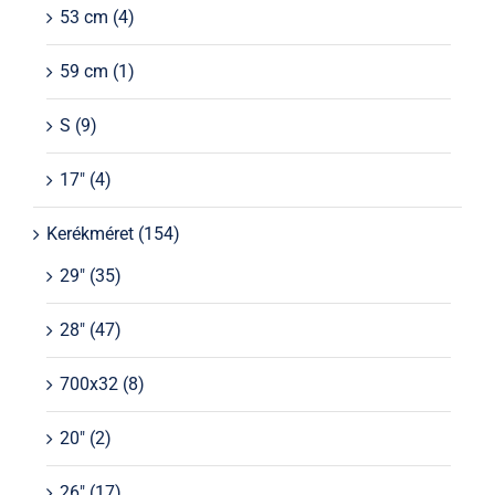
53 cm
(4)
59 cm
(1)
S
(9)
17"
(4)
Kerékméret
(154)
29"
(35)
28"
(47)
700x32
(8)
20"
(2)
26"
(17)