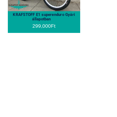
KRAFSTOFF E1 superenduro Gyári
állapotban
299,000
Ft