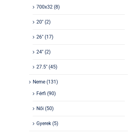
700x32
(8)
20"
(2)
26"
(17)
24"
(2)
27.5"
(45)
Neme
(131)
Férfi
(90)
Női
(50)
Gyerek
(5)