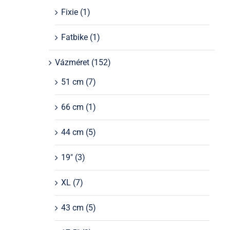
Fixie
(1)
Fatbike
(1)
Vázméret
(152)
51 cm
(7)
66 cm
(1)
44 cm
(5)
19"
(3)
XL
(7)
43 cm
(5)