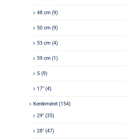
48 cm
(9)
50 cm
(9)
53 cm
(4)
59 cm
(1)
S
(9)
17"
(4)
Kerékméret
(154)
29"
(35)
28"
(47)