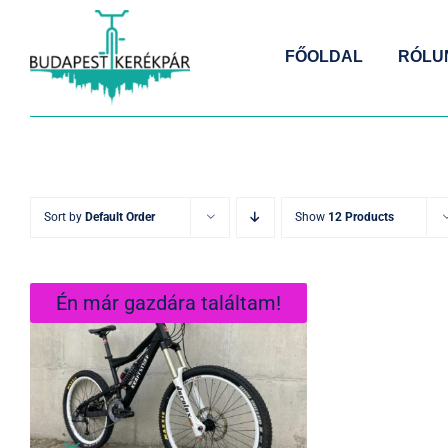
Kihagyás
FŐOLDAL
RÓLU
Sort by
Default Order
Show
12 Products
Én már gazdára találtam!
KRAFSTOFF E1
superenduro Gyári
állapotban