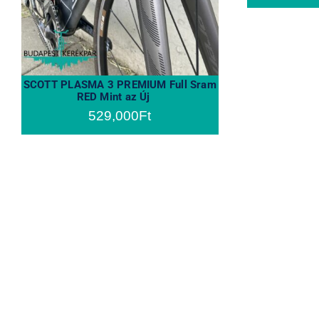
SCOTT PLASMA 3 PREMIUM Full Sram
RED Mint az Új
529,000
Ft