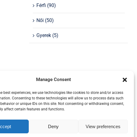
Férfi
(90)
Női
(50)
Gyerek
(5)
Manage Consent
he best experiences, we use technologies like cookies to store and/or access
mation. Consenting to these technologies will allow us to process data such
behavior or unique IDs on this site. Not consenting or withdrawing consent,
d by
WordPress
y affect certain features and functions.
ccept
Deny
View preferences