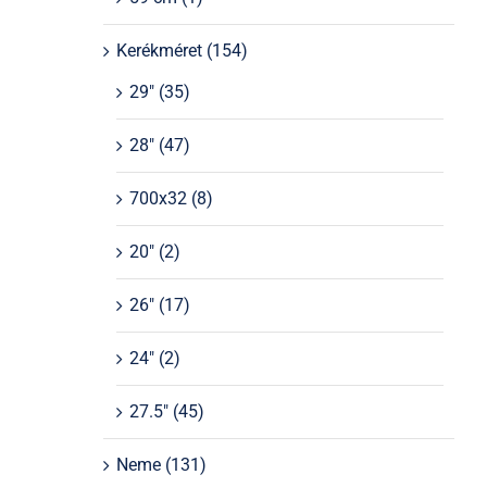
Kerékméret
(154)
29"
(35)
28"
(47)
700x32
(8)
20"
(2)
26"
(17)
24"
(2)
27.5"
(45)
Neme
(131)