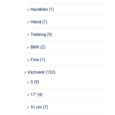
Handbike
(1)
Hibrid
(1)
Trekking
(9)
BMX
(2)
Fixie
(1)
Vázméret
(152)
S
(9)
17"
(4)
51 cm
(7)