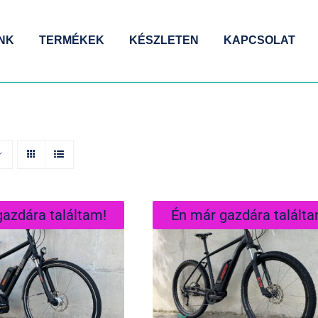
NK
TERMÉKEK
KÉSZLETEN
KAPCSOLAT
azdára találtam!
Én már gazdára találta
R Traveller E-
Radon ZR Team Gen4
erformance Mint
Bosch Performance Li
az Új!
CX