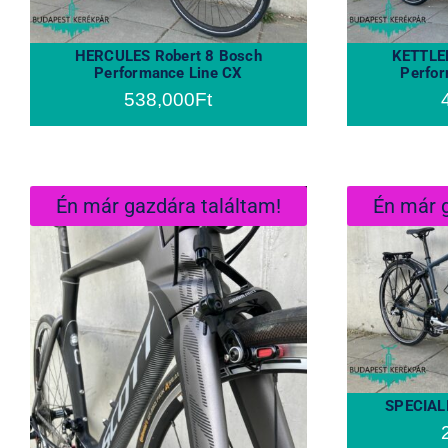
HERCULES Robert 8 Bosch
KETTLER
Performance Line CX
Perfor
538,000
Ft
Én már gazdára találtam!
Én már g
SPECIAL
SCOTT PLASMA 3
PREMIUM Full Sram RED
Mint az Új
SPECIAL