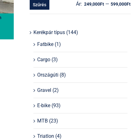
Ár:
—
Min
Ma
249,000Ft
599,000Ft
Szűrés
ár
ár
h
Kerékpár típus
(144)
Fatbike
(1)
Cargo
(3)
Országúti
(8)
Gravel
(2)
E-bike
(93)
MTB
(23)
Triatlon
(4)