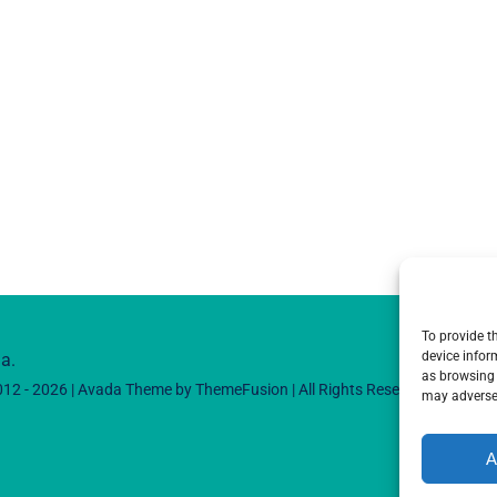
To provide t
device infor
a.
as browsing 
012 - 2026 | Avada Theme by
ThemeFusion
| All Rights Reserved | Powere
may adversel
A