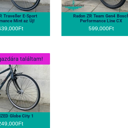
 Traveller E-Sport
Radon ZR Team Gen4 Bosc
mance Mint az Új!
Performance Line CX
439,000
Ft
599,000
Ft
azdára találtam!
IZED Globe City
1
IZED Globe City 1
249,000
Ft