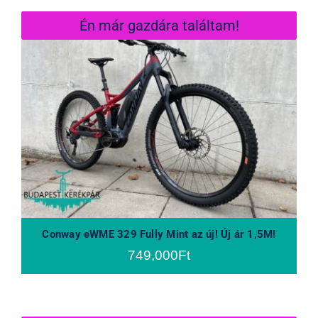
Én már gazdára találtam!
Conway eWME 329 Fully Mint az új!
Új ár 1,5M!
Conway eWME 329 Fully Mint az új! Új ár 1,5M!
749,000
Ft