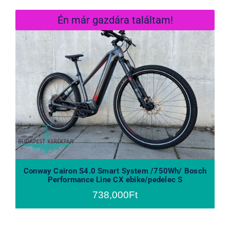
Én már gazdára találtam!
Conway Cairon S4.0 Smart System
/750Wh/ Bosch Performance Line
CX ebike/pedelec S
Conway Cairon S4.0 Smart System /750Wh/ Bosch
Performance Line CX ebike/pedelec S
738,000
Ft