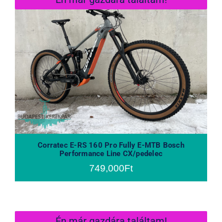
Corratec E-RS 160 Pro Fully E-MTB
Bosch Performance Line CX/pedelec
Corratec E-RS 160 Pro Fully E-MTB Bosch
Performance Line CX/pedelec
749,000
Ft
Én már gazdára találtam!