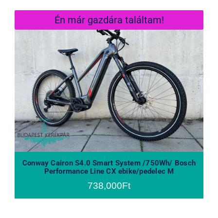
Én már gazdára találtam!
Conway Cairon S4.0 Smart System
/750Wh/ Bosch Performance Line
CX ebike/pedelec M
Conway Cairon S4.0 Smart System /750Wh/ Bosch
Performance Line CX ebike/pedelec M
738,000
Ft