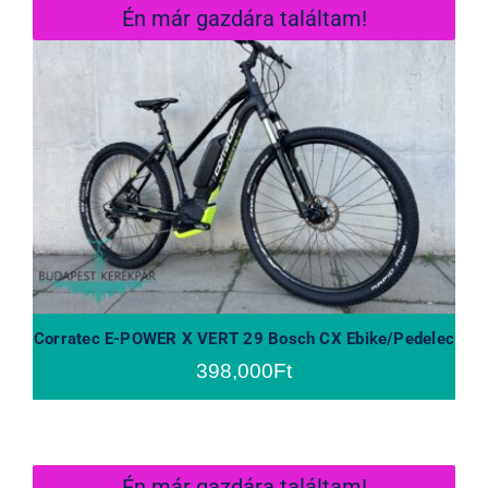
Én már gazdára találtam!
Corratec E-POWER X VERT 29 Bosch
CX Ebike/Pedelec
Corratec E-POWER X VERT 29 Bosch CX Ebike/Pedelec
398,000
Ft
Én már gazdára találtam!