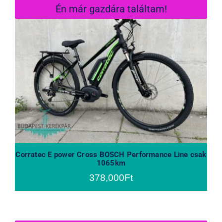
Én már gazdára találtam!
Corratec E power Cross BOSCH
Performance Line csak 1065km
Corratec E power Cross BOSCH Performance Line csak
1065km
378,000
Ft