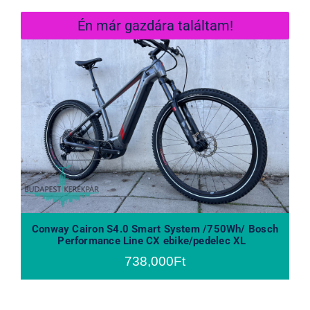
Én már gazdára találtam!
Conway Cairon S4.0 Smart System
/750Wh/ Bosch Performance Line
CX ebike/pedelec XL
Conway Cairon S4.0 Smart System /750Wh/ Bosch
Performance Line CX ebike/pedelec XL
738,000
Ft