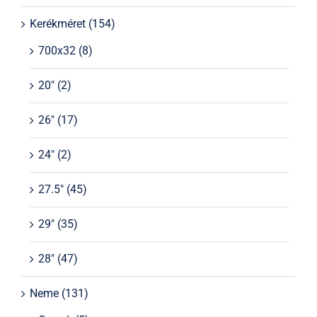
Kerékméret
(154)
700x32
(8)
20"
(2)
26"
(17)
24"
(2)
27.5"
(45)
29"
(35)
28"
(47)
Neme
(131)