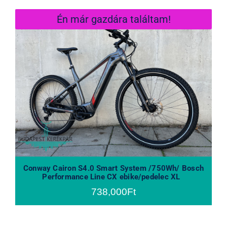
Én már gazdára találtam!
Conway Cairon S4.0 Smart System
/750Wh/ Bosch Performance Line
CX ebike/pedelec XL
Conway Cairon S4.0 Smart System /750Wh/ Bosch
Performance Line CX ebike/pedelec XL
738,000
Ft