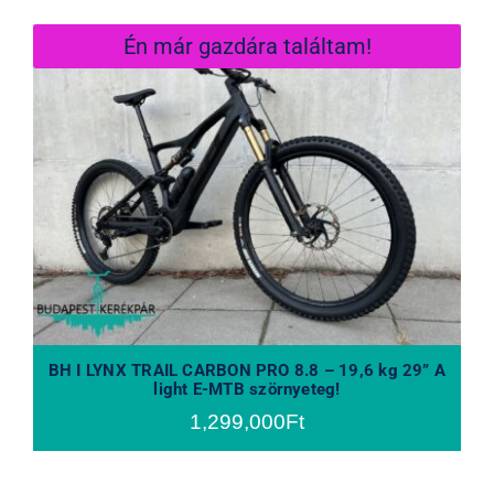
Én már gazdára találtam!
BH I LYNX TRAIL CARBON PRO 8.8 –
19,6 kg 29” A light E-MTB szörnyeteg!
BH I LYNX TRAIL CARBON PRO 8.8 – 19,6 kg 29” A
light E-MTB szörnyeteg!
1,299,000
Ft