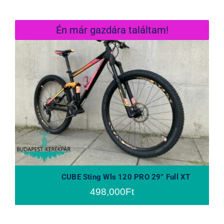
Én már gazdára találtam!
CUBE Sting Wls 120 PRO 29”
Full XT
CUBE Sting Wls 120 PRO 29” Full XT
498,000
Ft