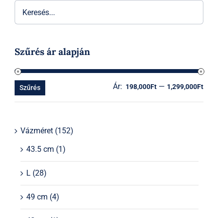
Szűrés ár alapján
Ár:
—
Min
Ma
198,000Ft
1,299,000Ft
Szűrés
ár
ár
Vázméret
(152)
43.5 cm
(1)
L
(28)
49 cm
(4)