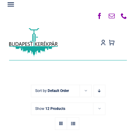
Kihagyás
Toggle
Navigation
Főoldal
Rólunk
Termékek
Készleten
Kapcsolat
Sort by
Default Order
Blog
Show
12 Products