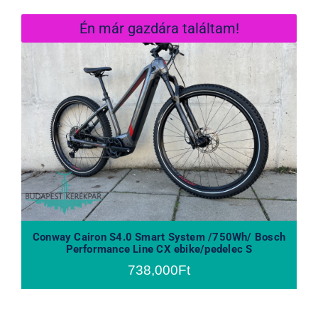
Én már gazdára találtam!
Conway Cairon S4.0 Smart System
/750Wh/ Bosch Performance Line
CX ebike/pedelec S
Conway Cairon S4.0 Smart System /750Wh/ Bosch
Performance Line CX ebike/pedelec S
738,000
Ft