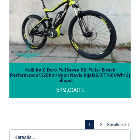
Haibike X Duro FullSeven RX Fully/
Bosch Performance/520km/Nyon
Navis kijelző/XT/600Wh/Új állapot
Haibike X Duro FullSeven RX Fully/ Bosch
Performance/520km/Nyon Navis kijelző/XT/600Wh/Új
állapot
549,000
Ft
Következő
1
2