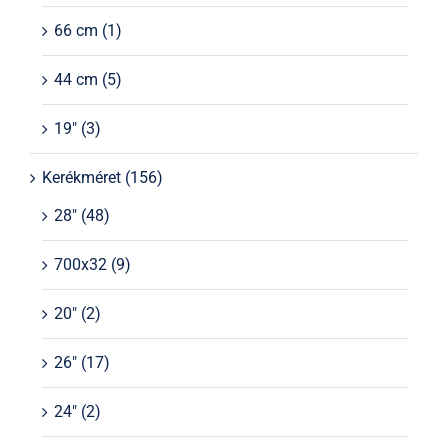
66 cm
(1)
44 cm
(5)
19"
(3)
Kerékméret
(156)
28"
(48)
700x32
(9)
20"
(2)
26"
(17)
24"
(2)