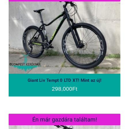
Giant Liv Tempt 0 LTD XT! Mint az új!
Giant Liv Tempt 0 LTD XT! Mint az új!
298,000
Ft
Én már gazdára találtam!