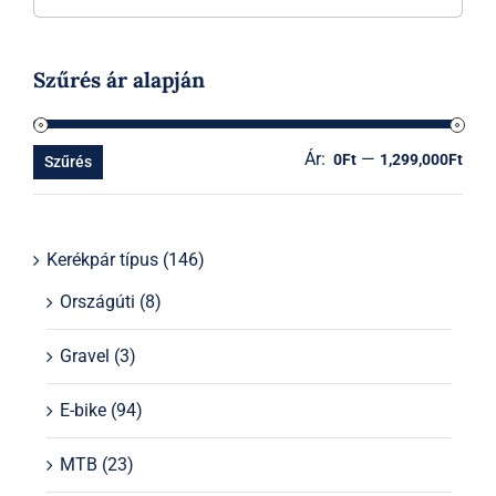
Szűrés ár alapján
Ár:
—
Min
Ma
0Ft
1,299,000Ft
Szűrés
ár
ár
Kerékpár típus
(146)
Országúti
(8)
Gravel
(3)
E-bike
(94)
MTB
(23)