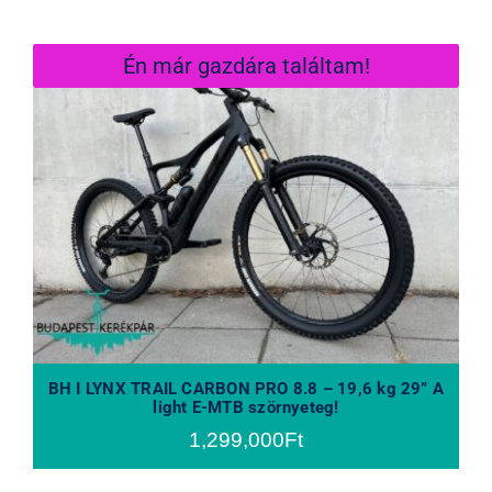
Én már gazdára találtam!
BH I LYNX TRAIL CARBON PRO 8.8 –
19,6 kg 29” A light E-MTB szörnyeteg!
BH I LYNX TRAIL CARBON PRO 8.8 – 19,6 kg 29” A
light E-MTB szörnyeteg!
1,299,000
Ft