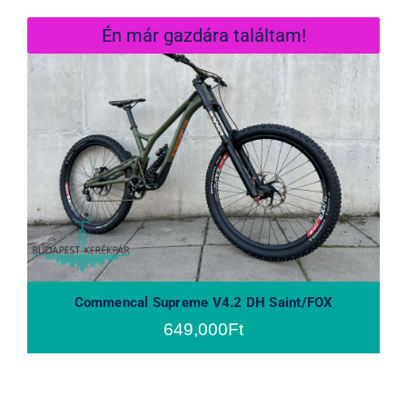
Én már gazdára találtam!
Commencal Supreme V4.2 DH
Saint/FOX
Commencal Supreme V4.2 DH Saint/FOX
649,000
Ft