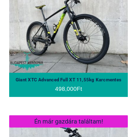
Giant XTC Advanced Full XT 11,55kg
Karcmentes
Giant XTC Advanced Full XT 11,55kg Karcmentes
498,000
Ft
Én már gazdára találtam!