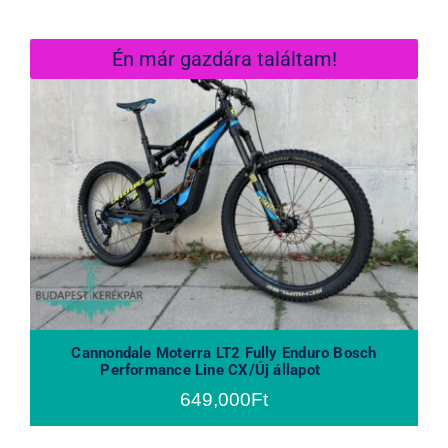
Én már gazdára találtam!
Cannondale Moterra LT2 Fully
Enduro Bosch Performance Line CX/
Új állapot
Cannondale Moterra LT2 Fully Enduro Bosch
Performance Line CX/Új állapot
649,000
Ft