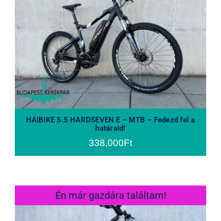
HAIBIKE 5.5 HARDSEVEN E – MTB –
Fedezd fel a határaid!
HAIBIKE 5.5 HARDSEVEN E – MTB – Fedezd fel a
határaid!
338,000
Ft
Én már gazdára találtam!