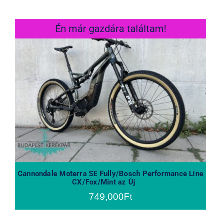
Én már gazdára találtam!
Cannondale Moterra SE Fully/Bosch
Performance Line CX/Fox/Mint az
Új
Cannondale Moterra SE Fully/Bosch Performance Line
CX/Fox/Mint az Új
749,000
Ft