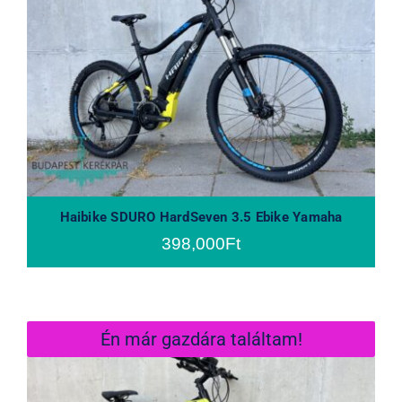
Haibike SDURO HardSeven 3.5 Ebike
Yamaha
Haibike SDURO HardSeven 3.5 Ebike Yamaha
398,000
Ft
Én már gazdára találtam!