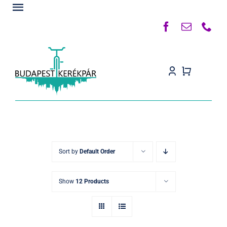
Kihagyás
Toggle
Navigation
Főoldal
Rólunk
Termékek
Készleten
Kapcsolat
Sort by
Default Order
Blog
Show
12 Products