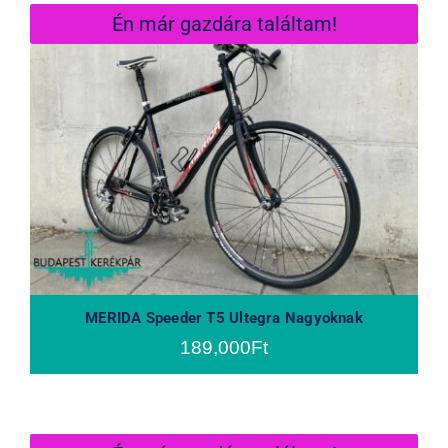
Én már gazdára találtam!
MERIDA Speeder T5 Ultegra
Nagyoknak
MERIDA Speeder T5 Ultegra Nagyoknak
189,000
Ft