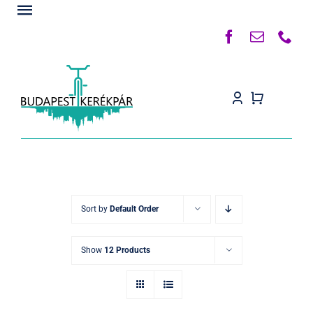
Kihagyás
Toggle
Navigation
Főoldal
Rólunk
Termékek
Készleten
Kapcsolat
Sort by
Default Order
Blog
Show
12 Products