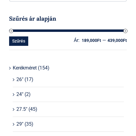
Szűrés ár alapján
Ár:
—
Min
Ma
189,000Ft
439,000Ft
Szűrés
ár
ár
Kerékméret
(154)
26"
(17)
24"
(2)
27.5"
(45)
29"
(35)