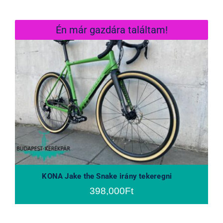
Én már gazdára találtam!
KONA Jake the Snake irány
tekeregni
KONA Jake the Snake irány tekeregni
398,000
Ft