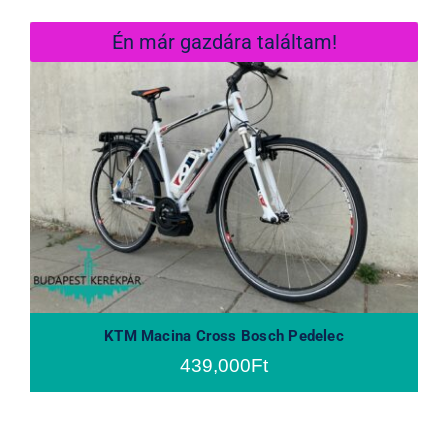
Én már gazdára találtam!
KTM Macina Cross Bosch Pedelec
KTM Macina Cross Bosch Pedelec
439,000
Ft