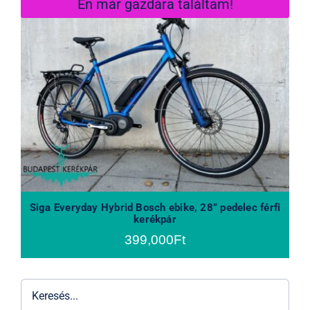
Én már gazdára találtam!
Siga Everyday Hybrid Bosch ebike,
28” pedelec férfi kerékpár
Siga Everyday Hybrid Bosch ebike, 28” pedelec férfi
kerékpár
399,000
Ft